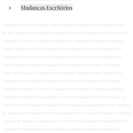
Mudanças Escritórios
Mudanças Setúbal, Mudanças palmela, mudanças pinhal novo, mudanças quinta
do anjo, mudanças em setubal, mudanças em palmela, empresa que faz mudanças
margem sul, serviço de mudança margem sul, mudanças Grândola, mudanças
almada, mudanças barreiro, empresa de mudanças no barreiro, transportes e
mudanças barreiro empresas de mudanças no seixal, serviço de mudanças no
seixal, mudanças sesimbra, transportes e mudanças em sesimbra, mudanças
moita, empresa que faz mudanças em sesimbra, mudanças moita, empresa de
mudanças moita, mudanças montijo, empresa que faz mudanças no montijo,
mudanças Alcochete, empresa de mudanças em Alcochete, mudanças palmela,
empresa de mudanças em palmela, serviço de mudanças palmela, mudanças na
cidade de setúbal, mudanças alcácer do sal, mudanças santiago do cacém, empresa
de mudanças em santiago do cacém, mudanças sines, preços de mudanças, melhor
empresa de mudanças, mudanças em, serviço obre mudanças, transportadora de
mudanças, transportadora para mudanças, mudanças atalaia, mudanças alto