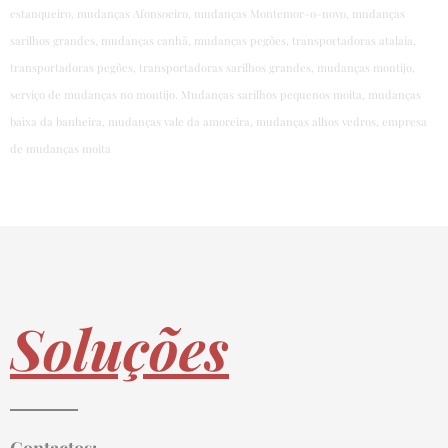
estanqueiro, mudanças Afonsoeiro, mudanças Montemor-o-novo, mudanças
sarilhos grandes, mudanças canhã, mudanças pegões, transportadoras atalaia,
transportadoras pegões, transportadoras sarilhos grandes, mudanças montijo,
serviço de mudanças no montijo. Mudanças sarilhos pequenos moita, mudanças
baixa da banheira, mudanças vale da amoreira, mudanças alhos vedros, empresa
de mudanç
as moita
Soluções
Contactos: