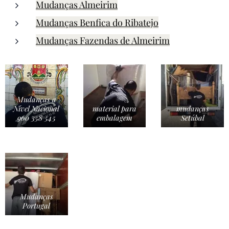
Mudanças Almeirim
Mudanças Benfica do Ribatejo
Mudanças Fazendas de Almeirim
Mudanças a
Nível Nacional
material para
mudanças
960 358 545
embalagem
Setúbal
Mudanças
Portugal