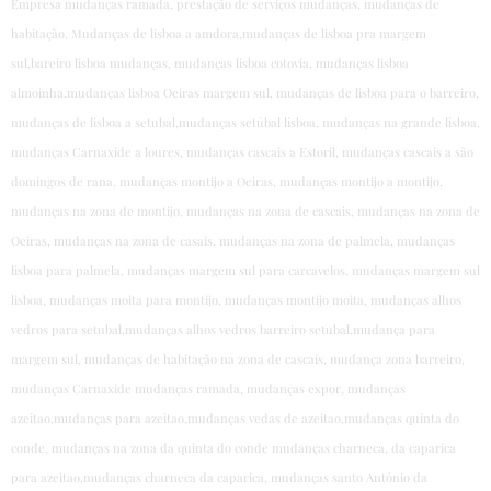
Empresa mudanças ramada, prestação de serviços mudanças, mudanças de
habitação, Mudanças de lisboa a amdora,mudanças de lisboa pra margem
sul,bareiro lisboa mudanças, mudanças lisboa cotovia, mudanças lisboa
almoinha,mudanças lisboa Oeiras margem sul, mudanças de lisboa para o barreiro,
mudanças de lisboa a setubal,mudanças setúbal lisboa, mudanças na grande lisboa,
mudanças Carnaxide a loures, mudanças cascais a Estoril, mudanças cascais a são
domingos de rana, mudanças montijo a Oeiras, mudanças montijo a montijo,
mudanças na zona de montijo, mudanças na zona de cascais, mudanças na zona de
Oeiras, mudanças na zona de casais, mudanças na zona de palmela, mudanças
lisboa para palmela, mudanças margem sul para carcavelos, mudanças margem sul
lisboa, mudanças moita para montijo, mudanças montijo moita, mudanças alhos
vedros para setubal,mudanças alhos vedros barreiro setubal,mudança para
margem sul, mudanças de habitação na zona de cascais, mudança zona barreiro,
mudanças Carnaxide mudanças ramada, mudanças expor, mudanças
azeitao,mudanças para azeitao,mudanças vedas de azeitao,mudanças quinta do
conde, mudanças na zona da quinta do conde mudanças charneca, da caparica
para azeitao,mudanças charneca da caparica, mudanças santo António da