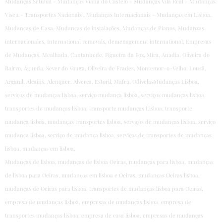
Mudanças Setubal - Mudanças Viana do Castelo - Mudanças Vila Real - Mudanças
Viseu - Transportes Nacionais , Mudanças Internacionais - Mudanças em Lisboa,
Mudanças de Casa, Mudanças de instalações, Mudanças de Pianos, Mudanzas
internacionales, International removals, demenagement international, Empresas
de Mudanças, Mealhada, Cantanhede, Figueira da Foz, Mira, Anadia, Oliveira do
Bairro, Águeda, Sever do Vouga, Oliveira de Frades, Montemor-o-Velho, Lousã,
Arganil, Alcaíns, Alenquer, Alverca, Estoril, Mafra, OdivelasMudanças Lisboa,
serviços de mudanças lisboa, serviço mudança lisboa, serviços mudanças lisboa,
transportes de mudanças lisboa, transporte mudanças Lisboa, transporte
mudança lisboa, mudanças transportes lisboa, serviços de mudanças lisboa, serviço
mudança lisboa, serviço de mudança lisboa, serviços de transportes de mudanças
lisboa, mudanças em lisboa,
Mudanças de lisboa, mudanças de lisboa Oeiras, mudanças para lisboa, mudanças
de lisboa para Oeiras, mudanças em lisboa e Oeiras, mudanças Oeiras lisboa,
mudanças de Oeiras para lisboa, transportes de mudanças lisboa para Oeiras,
empresa de mudanças lisboa, empresas de mudanças lisboa, empresa de
transportes mudanças lisboa, empresa de casa lisboa, empresas de mudanças