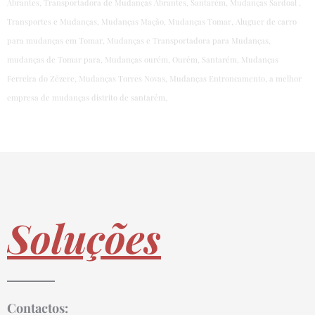
Abrantes, Transportadora de Mudanças Abrantes, Santarém, Mudanças Sardoal ,
Transportes e Mudanças, Mudanças Mação, Mudanças Tomar, Aluguer de carro
para mudanças em Tomar, Mudanças e Transportadora para Mudanças,
mudanças de Tomar para, Mudanças ourém, Ourém, Santarém, Mudanças
Ferreira do Zêzere, Mudanças Torres Novas, Mudanças Entroncamento, a melhor
empresa de mudanças distrito de santarém,
Soluções
Contactos: