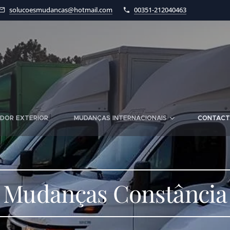
solucoesmudancas@hotmail.com
00351-212040463
DOR EXTERIOR
MUDANÇAS INTERNACIONAIS
CONTAC
Mudanças Constância