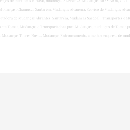
 preços de mudanças cartaxo, mudanças ALPIARÇA, Mudanças RIO MAIOR, Cham
Mudanças, Chamusca Santarém, Mudanças Alcanena, Serviço de Mudanças Alcan
rtadora de Mudanças Abrantes, Santarém, Mudanças Sardoal , Transportes e 
s em Tomar, Mudanças e Transportadora para Mudanças, mudanças de Tomar p
e, Mudanças Torres Novas, Mudanças Entroncamento, a melhor empresa de muda