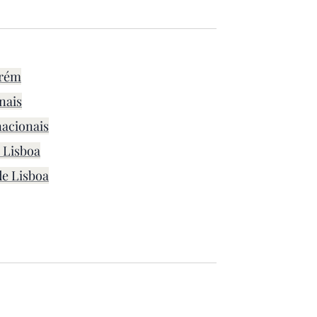
arém
nais
acionais
Lisboa
e Lisboa