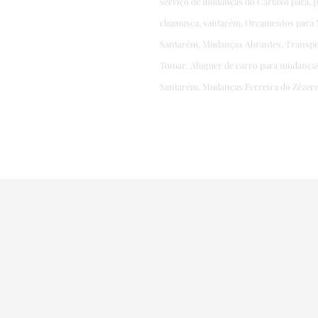
serviço de mudanças do Cartaxo para,
chamusca, santarém, Orçamentos para 
Santarém, Mudanças Abrantes, Transpo
Tomar, Aluguer de carro para mudança
Santarém, Mudanças Ferreira do Zêzer