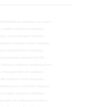
tribuição de mudanças, carro para
m, a melhor empresa de mudanças,
anças, Orçamento para Mudanças,
santarém, mudanças achete, mudanças
anças amias de baixo, mudanças
nças gançaria, mudanças Marvila,
es mudanças santarém, mudanças póvoa
as e Transportadora de mudanças
lto, Samora Correia, Benavente,
 mudanças erra, Santarém, Mudanças
rra de Magos, Santarém, Mudanças
sportadora de mudanças no Cartaxo,