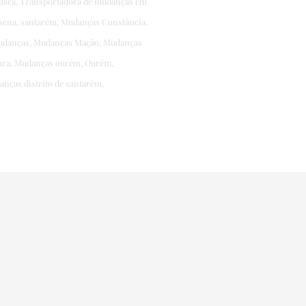
usca, Transportadora de mudanças em
ena, santarém, Mudanças Constância,
Mudanças, Mudanças Mação, Mudanças
ara, Mudanças ourém, Ourém,
nças distrito de santarém,