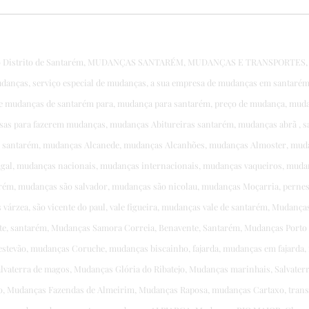
o Distrito de Santarém, MUDANÇAS SANTARÉM, MUDANÇAS E TRANSPORTES, dis
danças, serviço especial de mudanças, a sua empresa de mudanças em santaré
de mudanças de santarém para, mudança para santarém, preço de mudança, mud
sas para fazerem mudanças, mudanças Abitureiras santarém, mudanças abrã , 
de santarém, mudanças Alcanede, mudanças Alcanhões, mudanças Almoster, mud
tugal, mudanças nacionais, mudanças internacionais, mudanças vaqueiros, muda
tarém, mudanças são salvador, mudanças são nicolau, mudanças Moçarria, pern
várzea, são vicente do paul, vale figueira, mudanças vale de santarém, Mudanç
e, santarém, Mudanças Samora Correia, Benavente, Santarém, Mudanças Porto A
stevão, mudanças Coruche, mudanças biscainho, fajarda, mudanças em fajarda,
lvaterra de magos, Mudanças Glória do Ribatejo, Mudanças marinhais, Salvate
jo, Mudanças Fazendas de Almeirim, Mudanças Raposa, mudanças Cartaxo, tran