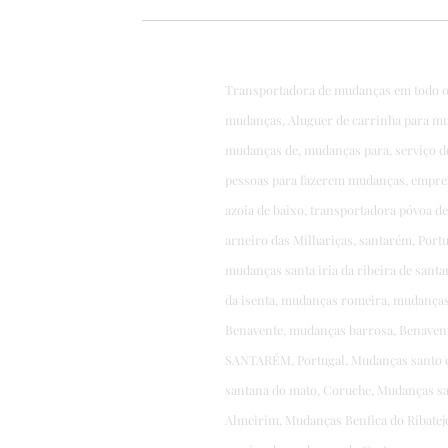
Transportadora de mudanças em todo 
mudanças, Aluguer de carrinha para mu
mudanças de, mudanças para, serviço 
pessoas para fazerem mudanças, empre
azoia de baixo, transportadora póvoa 
arneiro das Milhariças, santarém, Por
mudanças santa iria da ribeira de san
da isenta, mudanças romeira, mudanças 
Benavente, mudanças barrosa, Benavent
SANTARÉM, Portugal, Mudanças santo e
santana do mato, Coruche, Mudanças sa
Almeirim, Mudanças Benfica do Ribate