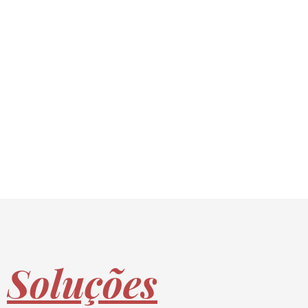
cidade de setúbal, mudanças alcácer do sal, mudanças santiago do cacém, empresa
de mudanças em santiago do cacém, mudanças sines, preços de mudanças, melhor
empresa de mudanças, mudanças em, serviço obre mudanças, transportadora de
mudanças, transportadora para mudanças, mudanças atalaia, mudanças alto
estanqueiro, mudanças Afonsoeiro, mudanças Montemor-o-novo, mudanças
sarilhos grandes, mudanças canhã, mudanças pegões, transportadoras atalaia,
transportadoras pegões, transportadoras sarilhos grandes, mudanças montijo,
serviço de mudanças no montijo.
Soluções