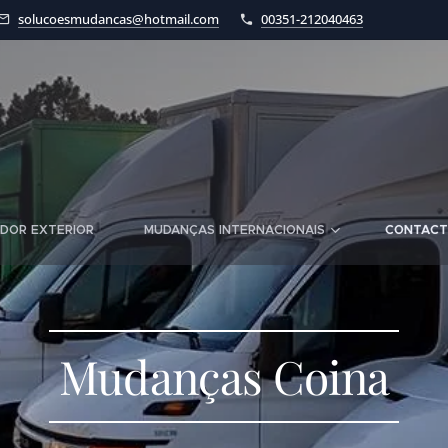
solucoesmudancas@hotmail.com
00351-212040463
DOR EXTERIOR
MUDANÇAS INTERNACIONAIS
CONTAC
Mudanças Coina