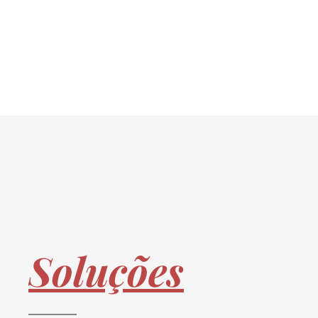
mudanças oeiras, mudanças amadora, m
vinhos.
Soluções