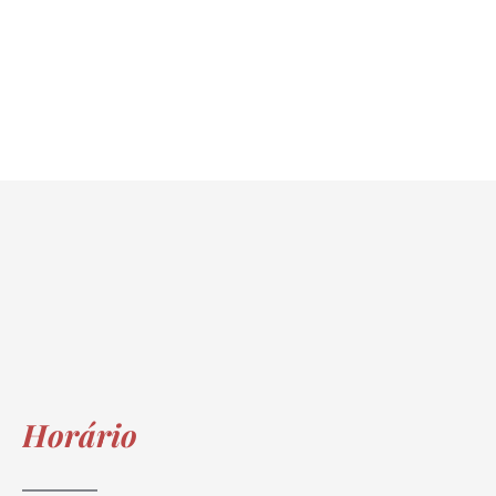
udanças sintra, mudanças Odivelas, mudanças loures, mudanças vila franca, m
Horário