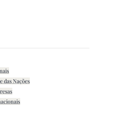
nais
e das Nações
resas
acionais
s em palmela, empresa que faz