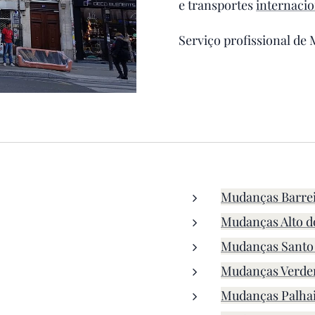
e transportes
internacio
Serviço profissional de
Mudanças Barre
Mudanças Alto d
Mudanças Santo
Mudanças Verde
Mudanças Palha