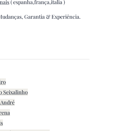
nais
( espanha,frança,italia )
 Mudanças, Garantia & Experiência.
iro
o Seixalinho
 André
rena
is