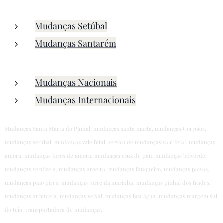
Mudanças Setúbal
Mudanças Santarém
Mudanças Nacionais
Mudanças Internacionais
Mudanças Santa Marta do Pinhal, mudanças santa marta, mudanças Corroios,
mudanças setúbal, mudanças vale fetal, serviço de mudanças vale fetal, mudanças
amora, mudanças foros de amora, mudanças cruz de pau, mudanças belverde,
mudanças verdizela, mudanças aroeira, mudanças fanqueiro, mudanças paivas,
mudanças paio pires, mudanças torre da marinha, mudanças pinhal dos frades,
mudanças arrentela, mudanças seixal, mudanças boa água, mudanças margem sul
do tejo, transportadora de mudanças.