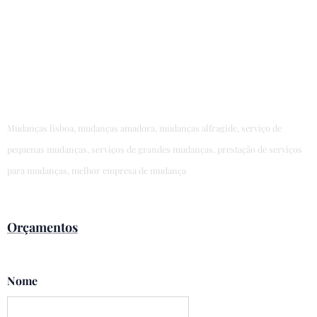
Mudanças lisboa, mudanças amadora, mudanças alfragide, serviço de
pequenas mudanças, serviços de grandes mudanças, prestação de serviços
para mudanças, melhor empresa de mudança
Orçamentos
Nome