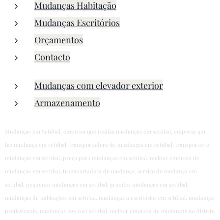
Mudanças Habitação
Mudanças Escritórios
Orçamentos
Contacto
Mudanças com elevador exterior
Armazenamento
Mudanças em Setúbal, empresa que realiza mudanças em setúbal, empresa que
faz mudança em setúbal, transportadora de mudanças em setúbal, transportes e
mudanças em setúbal, preço para mudanças em setúbal, melhor empresa de
mudanças em setúbal, transportadora de mudança, serviço de mudança em
setubal, pequenas mudanças em setúbal, grandes mudanças em setúbal,
mudanças de habitações em setúbal, mudanças a escritórios em setúbal, mudanças
profissionais, mudanças low cost setúbal, melhor empresa de mudanças no distrito